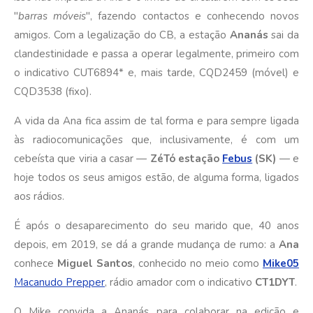
"
barras móveis
", fazendo contactos e conhecendo novos
amigos. Com a legalização do CB, a estação
Ananás
sai da
clandestinidade e passa a operar legalmente, primeiro com
o indicativo CUT6894* e, mais tarde, CQD2459 (móvel) e
CQD3538 (fixo).
A vida da Ana fica assim de tal forma e para sempre ligada
às radiocomunicações que, inclusivamente, é com um
cebeísta que viria a casar —
ZéTó estação
Febus
(SK)
— e
hoje todos os seus amigos estão, de alguma forma, ligados
aos rádios.
É após o desaparecimento do seu marido que, 40 anos
depois, em 2019, se dá a grande mudança de rumo: a
Ana
conhece
Miguel Santos
, conhecido no meio como
Mike05
Macanudo Prepper
, rádio amador com o indicativo
CT1DYT
.
O Mike convida a Ananás para colaborar na edição e