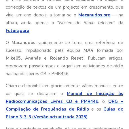
correcção de textos de um projecto em crescimento, que
viria, um ano depois, a tornar-se o
Macanudos.org
— na
altura, ainda apenas o "
Núcleo de Rádio Telecom
" da
Futuragora
.
O
Macanudos
rapidamente se torna uma referência de
sucesso, impulsionado pela equipa
MAR
formada por
Mike05, Ananás e Rolando Reset.
Publicam artigos,
promovem passatempos e organizam actividades de rádio
nas bandas livres CB e PMR446.
Criam e disponibilizam graciosamente, vários manuais, entre
os quais se destacam o
Manual de Iniciação às
Radiocomunicações Livres CB e PMR446
, o
QRG –
Compilação de Frequências de Rádio
e os
Guias do
Plano 3-3-3 (Versão actualizada 2025)
Mas a verdadeira revolução dá-se com a implementação