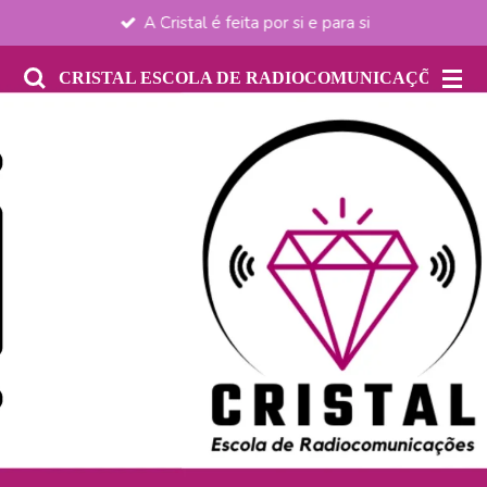
A Cristal é feita por si e para si
Salta
para
CRISTAL ESCOLA DE RADIOCOMUNICAÇÕES
o
conteúdo
principal