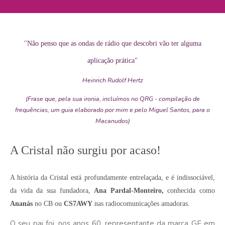
"
Não penso que as ondas de rádio que descobri vão ter alguma
aplicação prática"
Heinrich Rudolf Hertz
(Frase que, pela sua ironia, incluímos no QRG - compilação de
frequências, um guia elaborado por mim e pelo Miguel Santos, para o
Macanudos)
A Cristal não surgiu por acaso!
A história da Cristal está profundamente entrelaçada, e é indissociável,
da vida da sua fundadora,
Ana Pardal-Monteiro
,
conhecida como
Ananás
no CB ou
CS7AWY
nas radiocomunicações amadoras.
O seu pai foi, nos anos 60, representante da marca GE em